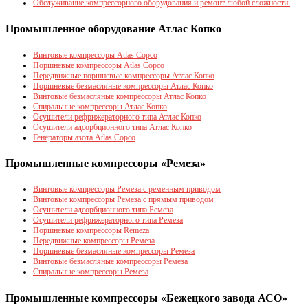
Обслуживание компрессорного оборудования и ремонт любой сложности.
Промышленное оборудование Атлас Копко
Винтовые компрессоры Atlas Copco
Поршневые компрессоры Atlas Copco
Передвижные поршневые компрессоры Атлас Копко
Поршневые безмасляные компрессоры Атлас Копко
Винтовые безмасляные компрессоры Атлас Копко
Спиральные компрессоры Атлас Копко
Осушители рефрижераторного типа Атлас Копко
Осушители адсорбционного типа Атлас Копко
Генераторы азота Atlas Copco
Промышленные компрессоры «Ремеза»
Винтовые компрессоры Ремеза c ременным приводом
Винтовые компрессоры Ремеза с прямым приводом
Осушители адсорбционного типа Ремеза
Осушители рефрижераторного типа Ремеза
Поршневые компрессоры Remeza
Передвижные компрессоры Ремеза
Поршневые безмасляные компрессоры Ремеза
Винтовые безмасляные компрессоры Ремеза
Спиральные компрессоры Ремеза
Промышленные компрессоры «Бежецкого завода АСО»