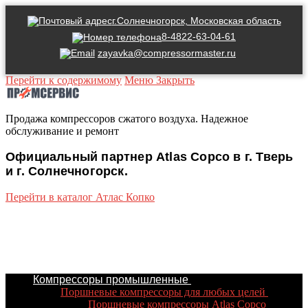
г.Солнечногорск, Московская область
8-4822-63-04-61
zayavka@compressormaster.ru
Перейти к содержимому
Меню
Закрыть
Продажа компрессоров сжатого воздуха. Надежное
обслуживание и ремонт
Официальный партнер Atlas Copco в г. Тверь
и г. Солнечногорск.
Перейти в каталог Атлас Копко
Компрессоры промышленные
Поршневые компрессоры для любых целей
Поршневые компрессоры Atlas Copco