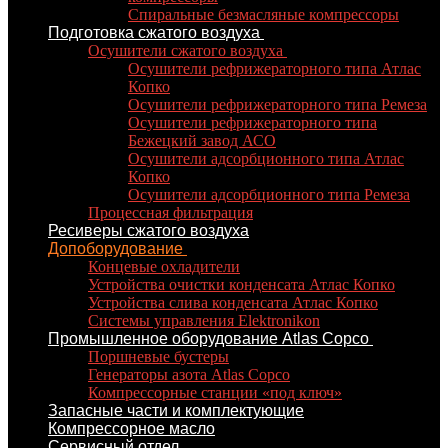
Спиральные безмасляные компрессоры
Подготовка сжатого воздуха
Осушители сжатого воздуха
Осушители рефрижераторного типа Атлас
Копко
Осушители рефрижераторного типа Ремеза
Осушители рефрижераторного типа
Бежецкий завод АСО
Осушители адсорбционного типа Атлас
Копко
Осушители адсорбционного типа Ремеза
Процессная фильтрация
Ресиверы сжатого воздуха
Допоборудование
Концевые охладители
Устройства очистки конденсата Атлас Копко
Устройства слива конденсата Атлас Копко
Системы управления Elektronikon
Промышленное оборудование Atlas Copco
Поршневые бустеры
Генераторы азота Atlas Copco
Компрессорные станции «под ключ»
Запасные части и комплектующие
Компрессорное масло
Сервисный отдел