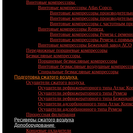
Винтовые компрессоры
Винтовые компрессоры Atlas Copco
Винтовые компрессоры производительнос
Винтовые компрессоры производительност
Винтовые компрессоры с частотным при
Винтовые компрессоры Remeza
Винтовые компрессоры Ремеза c ремен
Винтовые компрессоры Ремеза с прямы
Винтовые компрессоры Бежецкий завод АСО
Передвижные поршневые компрессоры
Безмасляные компрессоры
Поршневые безмасляные компрессоры
Винтовые безмасляные воздушные компрессо
Спиральные безмасляные компрессоры
Подготовка сжатого воздуха
Осушители сжатого воздуха
Осушители рефрижераторного типа Атлас Ко
Осушители рефрижераторного типа Ремеза
Осушители рефрижераторного типа Бежецки
Осушители адсорбционного типа Атлас Копк
Осушители адсорбционного типа Ремеза
Процессная фильтрация
Ресиверы сжатого воздуха
Допоборудование
Концевые охладители