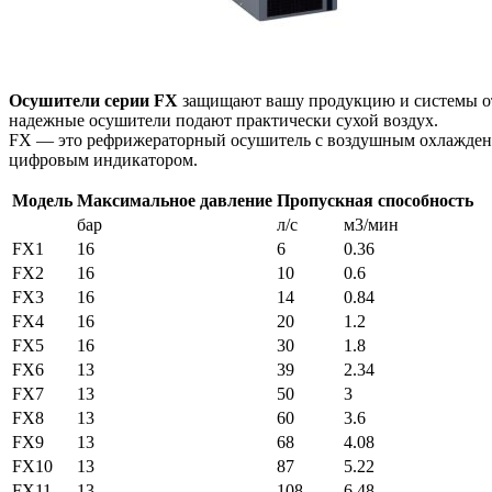
Осушители серии FX
защищают вашу продукцию и системы от 
надежные осушители подают практически сухой воздух.
FХ — это рефрижераторный осушитель с воздушным охлажден
цифровым индикатором.
Модель
Максимальное давление
Пропускная способность
бар
л/с
м3/мин
FX1
16
6
0.36
FX2
16
10
0.6
FX3
16
14
0.84
FX4
16
20
1.2
FX5
16
30
1.8
FX6
13
39
2.34
FX7
13
50
3
FX8
13
60
3.6
FX9
13
68
4.08
FX10
13
87
5.22
FX11
13
108
6.48