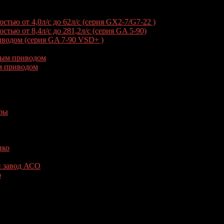
тью от 4,0л/с до 62л/с (серия GX2-7/G7-22 )
ью от 8,4л/с до 281,2л/с (серия GA 5-90)
водом (серия GA 7-90 VSD+ )
ным приводом
м приводом
ры
пко
й завод АСО
о