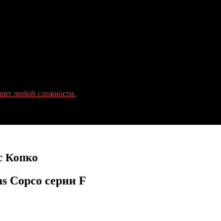
онт любой сложности.
с Копко
s Copco серии F