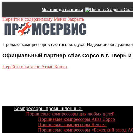
Мы всегда на связи
г.Сол
Перейти к содержимому
Меню
Закрыть
Продажа компрессоров сжатого воздуха. Надежное обслуживан
Официальный партнер Atlas Copco в г. Тверь и 
Перейти в каталог Атлас Копко
Компрессоры промышленные
Поршневые компрессоры для любых целей
Поршневые компрессоры Atlas Copco
Поршневые компрессоры Remeza
Поршневые компрессоры «Бежецкий завод А