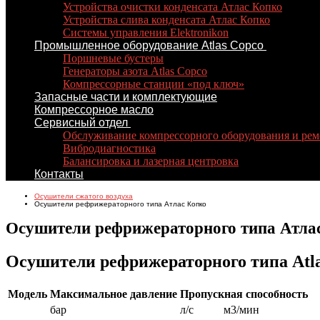
Устройства очистки конденсата Атлас Копко
Устройства слива конденсата Атлас Копко
Системы управления Elektronikon
Промышленное оборудование Atlas Copco
Поршневые бустеры
Генераторы азота Atlas Copco
Компрессорные станции «под ключ»
Запасные части и комплектующие
Компрессорное масло
Сервисный отдел
Обслуживание компрессорного оборудования и рем
Вибродиагностика
Балансировка и лазерная центровка
Контакты
Осушители сжатого воздуха
Осушители рефрижераторного типа Атлас Копко
Осушители рефрижераторного типа Атла
Осушители рефрижераторного типа Atla
Модель
Максимальное давление
Пропускная способность
бар
л/с
м3/мин