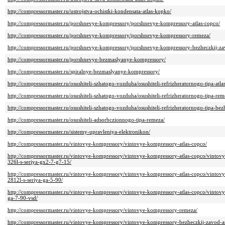
http://compressormaster.ru/ustrojstva-ochistki-kondensata-atlas-kopko/
http://compressormaster.ru/porshnevye-kompressory/porshnevye-kompressory-atlas-copco/
http://compressormaster.ru/porshnevye-kompressory/porshnevye-kompressory-remeza/
http://compressormaster.ru/porshnevye-kompressory/porshnevye-kompressory-bezheczkij-za
http://compressormaster.ru/porshnevye-bezmaslyanye-kompressory/
http://compressormaster.ru/spiralnye-bezmaslyanye-kompressory/
http://compressormaster.ru/osushiteli-szhatogo-vozduha/osushiteli-refrizheratornogo-tipa-atl
http://compressormaster.ru/osushiteli-szhatogo-vozduha/osushiteli-refrizheratornogo-tipa-rem
http://compressormaster.ru/osushiteli-szhatogo-vozduha/osushiteli-refrizheratornogo-tipa-bez
http://compressormaster.ru/osushiteli-adsorbczionnogo-tipa-remeza/
http://compressormaster.ru/sistemy-upravleniya-elektronikon/
http://compressormaster.ru/vintovye-kompressory/vintovye-kompressory-atlas-copco/
http://compressormaster.ru/vintovye-kompressory/vintovye-kompressory-atlas-copco/vintovy
326l-s-seriya-gx2-7-g7-15/
http://compressormaster.ru/vintovye-kompressory/vintovye-kompressory-atlas-copco/vintovy
2812l-s-seriya-ga-5-90/
http://compressormaster.ru/vintovye-kompressory/vintovye-kompressory-atlas-copco/vinto
ga-7-90-vsd/
http://compressormaster.ru/vintovye-kompressory/vintovye-kompressory-remeza/
http://compressormaster.ru/vintovye-kompressory/vintovye-kompressory-bezheczkij-zavod-a